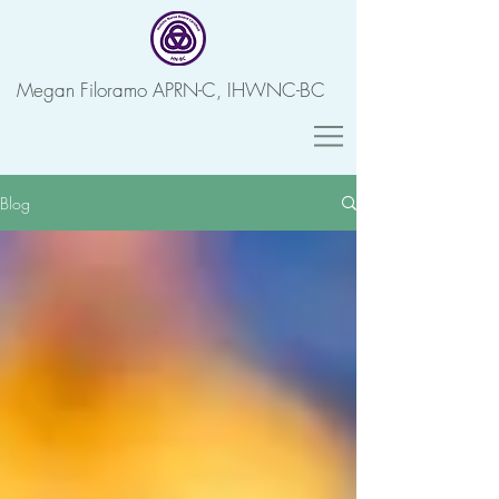
Megan Filoramo APRN-C, IHWNC-BC
Blog