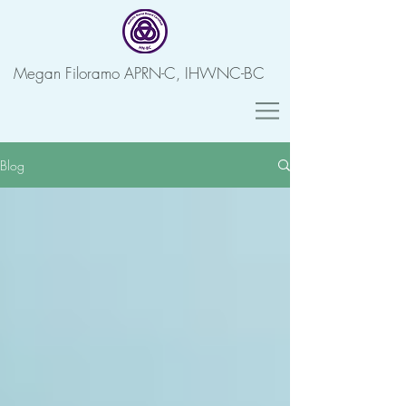
Megan Filoramo APRN-C, IHWNC-BC
Blog